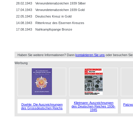
28.02.1943
Verwundetenabzeichen 1939 Silber
17.04.1943
Verwundetenabzeichen 1939 Gold
22.05.1943
Deutsches Kreuz in Gold
14.08.1943
Ritterkreuz des Eisernen Kreuzes
17.08.1943
Nahkampfspange Bronze
Haben Sie weitere Informationen? Dann
kontaktieren Sie uns
oder besuchen Sie
Werbung
Klietmann: Auszeichnungen
Doehle: Die Auszeichnungen
Patzwa
des Deutschen Reiches 1936-
des Grossdeutschen Reichs
1945