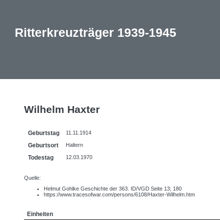
Ritterkreuzträger 1939-1945
Wilhelm Haxter
Geburtstag
11.11.1914
Geburtsort
Haltern
Todestag
12.03.1970
Quelle:
Helmut Gohlke Geschichte der 363. ID/VGD Seite 13; 180
https://www.tracesofwar.com/persons/6108/Haxter-Wilhelm.htm
Einheiten