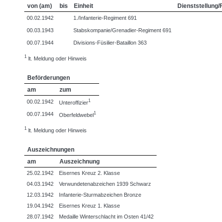
von (am)
bis
Einheit
Dienststellung/
00.02.1942
1./Infanterie-Regiment 691
00.03.1943
Stabskompanie/Grenadier-Regiment 691
00.07.1944
Divisions-Füsilier-Bataillon 363
1
lt. Meldung oder Hinweis
Beförderungen
am
zum
1
00.02.1942
Unteroffizier
1
00.07.1944
Oberfeldwebel
1
lt. Meldung oder Hinweis
Auszeichnungen
am
Auszeichnung
25.02.1942
Eisernes Kreuz 2. Klasse
04.03.1942
Verwundetenabzeichen 1939 Schwarz
12.03.1942
Infanterie-Sturmabzeichen Bronze
19.04.1942
Eisernes Kreuz 1. Klasse
28.07.1942
Medaille Winterschlacht im Osten 41/42