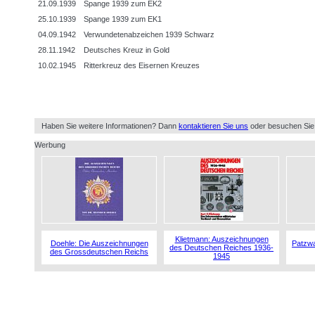
21.09.1939
Spange 1939 zum EK2
25.10.1939
Spange 1939 zum EK1
04.09.1942
Verwundetenabzeichen 1939 Schwarz
28.11.1942
Deutsches Kreuz in Gold
10.02.1945
Ritterkreuz des Eisernen Kreuzes
Haben Sie weitere Informationen? Dann
kontaktieren Sie uns
oder besuchen Sie
Werbung
Klietmann: Auszeichnungen
Doehle: Die Auszeichnungen
Patzwa
des Deutschen Reiches 1936-
des Grossdeutschen Reichs
1945