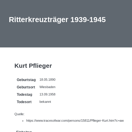
Ritterkreuzträger 1939-1945
Kurt Pflieger
Geburtstag
18.05.1890
Geburtsort
Wiesbaden
Todestag
13.09.1958
Todesort
bekannt
Quelle:
https://www.tracesofwar.com/persons/15811/Pflieger-Kurt.htm?c=aw