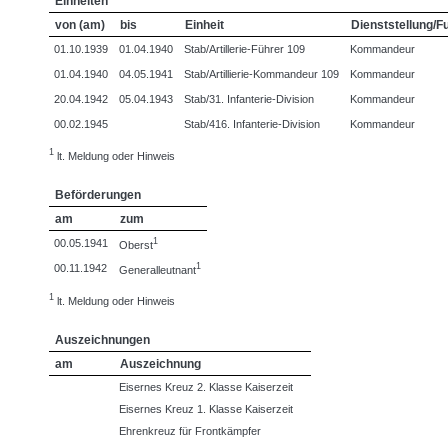
Einheiten
von (am)
bis
Einheit
Dienststellung/F
01.10.1939
01.04.1940
Stab/Artillerie-Führer 109
Kommandeur
01.04.1940
04.05.1941
Stab/Artillierie-Kommandeur 109
Kommandeur
20.04.1942
05.04.1943
Stab/31. Infanterie-Division
Kommandeur
00.02.1945
Stab/416. Infanterie-Division
Kommandeur
1
lt. Meldung oder Hinweis
Beförderungen
am
zum
1
00.05.1941
Oberst
1
00.11.1942
Generalleutnant
1
lt. Meldung oder Hinweis
Auszeichnungen
am
Auszeichnung
Eisernes Kreuz 2. Klasse Kaiserzeit
Eisernes Kreuz 1. Klasse Kaiserzeit
Ehrenkreuz für Frontkämpfer