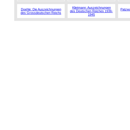
Klietmann: Auszeichnungen
Doehle: Die Auszeichnungen
Patzwa
des Deutschen Reiches 1936-
des Grossdeutschen Reichs
1945