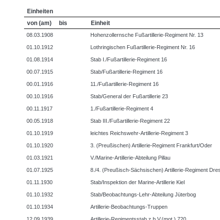
Einheiten
von (am)
bis
Einheit
08.03.1908
Hohenzollernsche Fußartillerie-Regiment Nr. 13
01.10.1912
Lothringischen Fußartillerie-Regiment Nr. 16
01.08.1914
Stab I./Fußartillerie-Regiment 16
00.07.1915
Stab/Fußartillerie-Regiment 16
00.01.1916
11./Fußartillerie-Regiment 16
00.10.1916
Stab/General der Fußartillerie 23
00.11.1917
1./Fußartillerie-Regiment 4
00.05.1918
Stab III./Fußartillerie-Regiment 22
01.10.1919
leichtes Reichswehr-Artillerie-Regiment 3
01.10.1920
3. (Preußischen) Artillerie-Regiment Frankfurt/Oder
01.03.1921
V./Marine-Artillerie-Abteilung Pillau
01.07.1925
8./4. (Preußisch-Sächsischen) Artillerie-Regiment Dr
01.11.1930
Stab/Inspektion der Marine-Artillerie Kiel
01.10.1932
Stab/Beobachtungs-Lehr-Abteilung Jüterbog
01.10.1934
Artillerie-Beobachtungs-Truppen
12.09.1939
Artillerie-Regimentsstab z.b.V.(mot.) 720