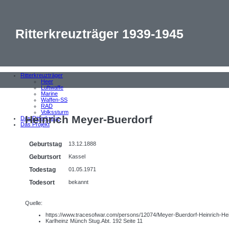
Ritterkreuzträger 1939-1945
Ritterkreuzträger
Heer
Luftwaffe
Marine
Waffen-SS
RAD
Volkssturm
Heinrich Meyer-Buerdorf
Das Ritterkreuz
Das Projekt
Geburtstag
13.12.1888
Geburtsort
Kassel
Todestag
01.05.1971
Todesort
bekannt
Quelle:
https://www.tracesofwar.com/persons/12074/Meyer-Buerdorf-Heinrich-H
Karlheinz Münch Stug.Abt. 192 Seite 11