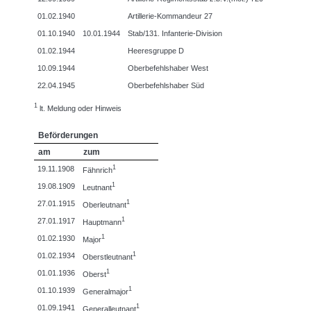
01.02.1940
Artillerie-Kommandeur 27
01.10.1940
10.01.1944
Stab/131. Infanterie-Division
01.02.1944
Heeresgruppe D
10.09.1944
Oberbefehlshaber West
22.04.1945
Oberbefehlshaber Süd
1
lt. Meldung oder Hinweis
Beförderungen
am
zum
1
19.11.1908
Fähnrich
1
19.08.1909
Leutnant
1
27.01.1915
Oberleutnant
1
27.01.1917
Hauptmann
1
01.02.1930
Major
1
01.02.1934
Oberstleutnant
1
01.01.1936
Oberst
1
01.10.1939
Generalmajor
1
01.09.1941
Generalleutnant