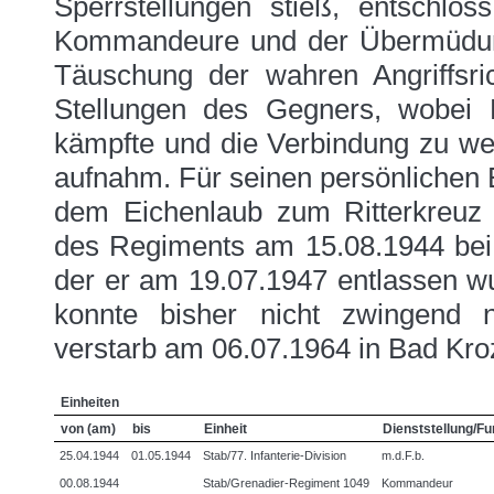
Sperrstellungen stieß, entschlo
Kommandeure und der Übermüdun
Täuschung der wahren Angriffsri
Stellungen des Gegners, wobei 
kämpfte und die Verbindung zu we
aufnahm. Für seinen persönlichen 
dem Eichenlaub zum Ritterkreuz 
des Regiments am 15.08.1944 bei S
der er am 19.07.1947 entlassen w
konnte bisher nicht zwingend 
verstarb am 06.07.1964 in Bad Kr
Einheiten
von (am)
bis
Einheit
Dienststellung/Fu
25.04.1944
01.05.1944
Stab/77. Infanterie-Division
m.d.F.b.
00.08.1944
Stab/Grenadier-Regiment 1049
Kommandeur