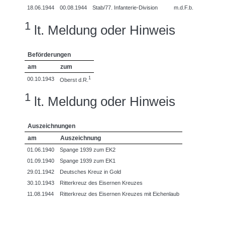
18.06.1944
00.08.1944
Stab/77. Infanterie-Division
m.d.F.b.
1
lt. Meldung oder Hinweis
Beförderungen
am
zum
1
00.10.1943
Oberst d.R.
1
lt. Meldung oder Hinweis
Auszeichnungen
am
Auszeichnung
01.06.1940
Spange 1939 zum EK2
01.09.1940
Spange 1939 zum EK1
29.01.1942
Deutsches Kreuz in Gold
30.10.1943
Ritterkreuz des Eisernen Kreuzes
11.08.1944
Ritterkreuz des Eisernen Kreuzes mit Eichenlaub