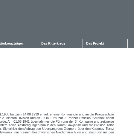
tterkreuzträger
Das Ritterkreuz
Das Projekt
1.1938 bis zum 14.08.1939 erhielt er eine Kommandierung an die Kriegsschule
 2. leichten Division und ab 19.10.1939 zur 7. Panzer-Division. Baranek nahm
 wurde. Am 01.08.1941 übernahm er die Führung der 3. Kompanie und zeitweise
htete seine Anstrengungen nun in den Raum Slawjansk und die Division sollte
rde. Sie erhielt den Auftrag den Übergang des Gegners über den Kasenuy Torez
Slawjansk, nach einem beschwerlichen Nachtmarsch ein und stieß dort mit den