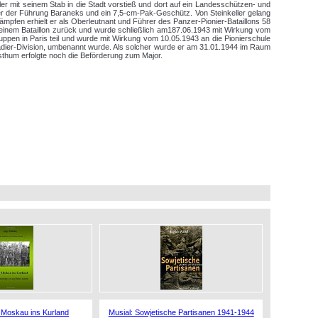
r mit seinem Stab in die Stadt vorstieß und dort auf ein Landesschützen- und
 unter der Führung Baraneks und ein 7,5-cm-Pak-Geschütz. Von Steinkeller gelang
mpfen erhielt er als Oberleutnant und Führer des Panzer-Pionier-Bataillons 58
seinem Bataillon zurück und wurde schließlich am187.06.1943 mit Wirkung vom
ppen in Paris teil und wurde mit Wirkung vom 10.05.1943 an die Pionierschule
adier-Division, umbenannt wurde. Als solcher wurde er am 31.01.1944 im Raum
sthum erfolgte noch die Beförderung zum Major.
 Moskau ins Kurland
Musial: Sowjetische Partisanen 1941-1944