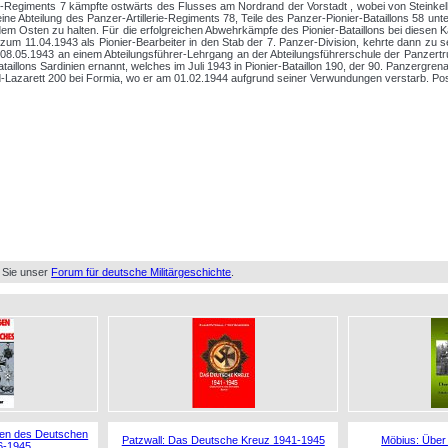
Regiments 7 kämpfte ostwärts des Flusses am Nordrand der Vorstadt , wobei von Steinkelle
h eine Abteilung des Panzer-Artillerie-Regiments 78, Teile des Panzer-Pionier-Bataillons 58
m Osten zu halten. Für die erfolgreichen Abwehrkämpfe des Pionier-Bataillons bei diesen Kä
um 11.04.1943 als Pionier-Bearbeiter in den Stab der 7. Panzer-Division, kehrte dann zu 
08.05.1943 an einem Abteilungsführer-Lehrgang an der Abteilungsführerschule der Panzertru
lons Sardinien ernannt, welches im Juli 1943 in Pionier-Bataillon 190, der 90. Panzergren
d-Lazarett 200 bei Formia, wo er am 01.02.1944 aufgrund seiner Verwundungen verstarb. Po
 Sie unser
Forum für deutsche Militärgeschichte
.
gen des Deutschen
Patzwall: Das Deutsche Kreuz 1941-1945
Möbius: Über
6-1945