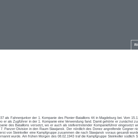
Ri
7 als Fahnenjunker der 1. Kompanie des Pionier-Bataillons 44 in Magdeburg bei. Vom 15.1
o er als Zugführer in der 1. Kompanie eine Verwendung fand. Damit gehörte er zunächst zur
panie des Bataillons versetzt, wo er auch als stellvertretender Kompanieführer eingesetzt
 7. Panzer-Division in den Raum Slawjansk. Der nördlich des Donez angreifende Gegner ric
ter Oberst von Steinkeller eine Kampfgruppe zusammen die nach Slawjansk voraus gesandt wu
 ernannt wurde. Am frühen Morgen des 08.02.1943 traf die Kampfgruppe Steinkeller südlich 