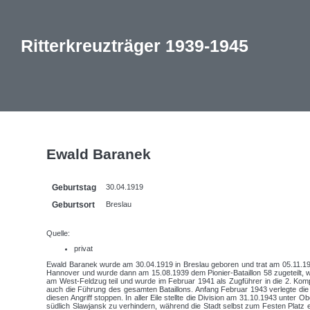
Ritterkreuzträger 1939-1945
Ewald Baranek
Geburtstag
30.04.1919
Geburtsort
Breslau
Quelle:
privat
Ewald Baranek wurde am 30.04.1919 in Breslau geboren und trat am 05.11.193
Hannover und wurde dann am 15.08.1939 dem Pionier-Bataillon 58 zugeteilt, w
am West-Feldzug teil und wurde im Februar 1941 als Zugführer in die 2. Kom
auch die Führung des gesamten Bataillons. Anfang Februar 1943 verlegte die
diesen Angriff stoppen. In aller Eile stellte die Division am 31.10.1943 un
südlich Slawjansk zu verhindern, während die Stadt selbst zum Festen Platz