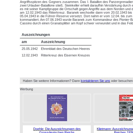
Angriffsspitzen des Gegners zusammen. Das I. Bataillon des Panzergrenadier-
zwei Urlauber-Bataillone stieß. Steinkeller erhielt daraufhin Verstärkung durc
es mit seiner Kampfgruppe die Ortschaft gegen Angriffe aus dem Norden und de
am 12.02.1943 das Ritterkreuz. Baranek wechselte dann vom 20.02.1943 bis z
05.04.1943 in die Führer-Reserve versetzt. Dort nahm er vom 12.04. bis zum 
kommandiert. Am 07.06.1943 wurde Baranek zum Kommandeur des Pionier-Batail
Cassino durch einen Granatsplitter am Kopf schwer verwundet und in das Fel
Auszeichnungen
am
Auszeichnung
25.05.1942
Ehrenblatt des Deutschen Heeres
12.02.1943
Ritterkreuz des Eisernen Kreuzes
Haben Sie weitere Informationen? Dann
kontaktieren Sie uns
oder besuchen
Werbung
Doehle: Die Auszeichnungen des
Klietmann: Auszeichnun
Grossdeutschen Reichs
Reiches 193