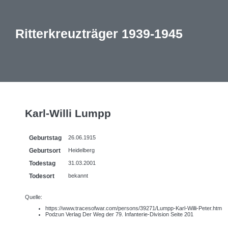
Ritterkreuzträger 1939-1945
Karl-Willi Lumpp
Geburtstag
26.06.1915
Geburtsort
Heidelberg
Todestag
31.03.2001
Todesort
bekannt
Quelle:
https://www.tracesofwar.com/persons/39271/Lumpp-Karl-Willi-Peter.htm
Podzun Verlag Der Weg der 79. Infanterie-Division Seite 201