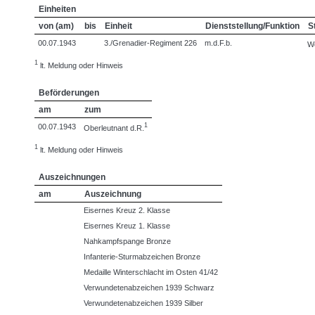
Einheiten
von (am)
bis
Einheit
Dienststellung/Funktion
S
00.07.1943
3./Grenadier-Regiment 226
m.d.F.b.
W
1
lt. Meldung oder Hinweis
Beförderungen
am
zum
1
00.07.1943
Oberleutnant d.R.
1
lt. Meldung oder Hinweis
Auszeichnungen
am
Auszeichnung
Eisernes Kreuz 2. Klasse
Eisernes Kreuz 1. Klasse
Nahkampfspange Bronze
Infanterie-Sturmabzeichen Bronze
Medaille Winterschlacht im Osten 41/42
Verwundetenabzeichen 1939 Schwarz
Verwundetenabzeichen 1939 Silber