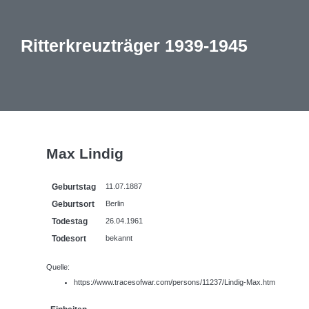
Ritterkreuzträger 1939-1945
Max Lindig
Geburtstag
11.07.1887
Geburtsort
Berlin
Todestag
26.04.1961
Todesort
bekannt
Quelle:
https://www.tracesofwar.com/persons/11237/Lindig-Max.htm