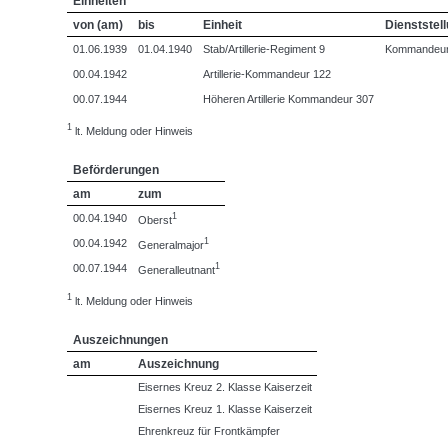
Einheiten
von (am)
bis
Einheit
Dienststel
01.06.1939
01.04.1940
Stab/Artillerie-Regiment 9
Kommandeu
00.04.1942
Artillerie-Kommandeur 122
00.07.1944
Höheren Artillerie Kommandeur 307
1
lt. Meldung oder Hinweis
Beförderungen
am
zum
1
00.04.1940
Oberst
1
00.04.1942
Generalmajor
1
00.07.1944
Generalleutnant
1
lt. Meldung oder Hinweis
Auszeichnungen
am
Auszeichnung
Eisernes Kreuz 2. Klasse Kaiserzeit
Eisernes Kreuz 1. Klasse Kaiserzeit
Ehrenkreuz für Frontkämpfer