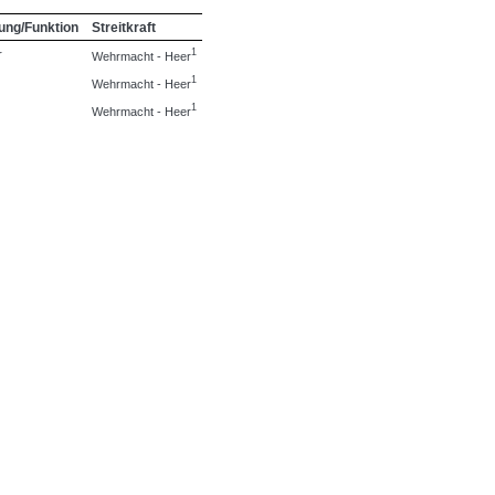
lung/Funktion
Streitkraft
1
r
Wehrmacht - Heer
1
Wehrmacht - Heer
1
Wehrmacht - Heer