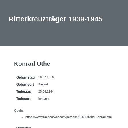
Ritterkreuzträger 1939-1945
Konrad Uthe
Geburtstag
18.07.1910
Geburtsort
Kassel
Todestag
25.06.1944
Todesort
bekannt
Quelle:
https://www.tracesofwar.com/persons/81598/Uthe-Konrad.htm