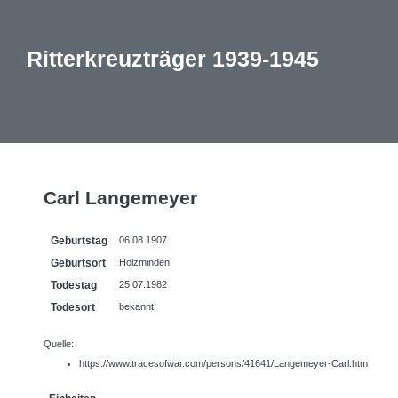
Ritterkreuzträger 1939-1945
Carl Langemeyer
Geburtstag
06.08.1907
Geburtsort
Holzminden
Todestag
25.07.1982
Todesort
bekannt
Quelle:
https://www.tracesofwar.com/persons/41641/Langemeyer-Carl.htm