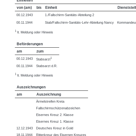
Einheiten
von (am)
bis
Einheit
Dienststel
00.12.1943
1./Fallschirm-Sanitäts-Abteilung 2
00.11.1944
Stab/Fallschirm-Sanitäts-Lehr-Abteilung Nancy
Kommandeu
1
lt. Meldung oder Hinweis
Beförderungen
am
zum
1
00.12.1943
Stabsarzt
00.11.1944
Stabsarzt d.R.
1
lt. Meldung oder Hinweis
Auszeichnungen
am
Auszeichnung
Ärmelstreifen Kreta
Fallschirmschützenabzeichen
Eisernes Kreuz 2. Klasse
Eisernes Kreuz 1. Klasse
12.12.1943
Deutsches Kreuz in Gold
18.11.1944
Ritterkreuz des Eisernen Kreuzes