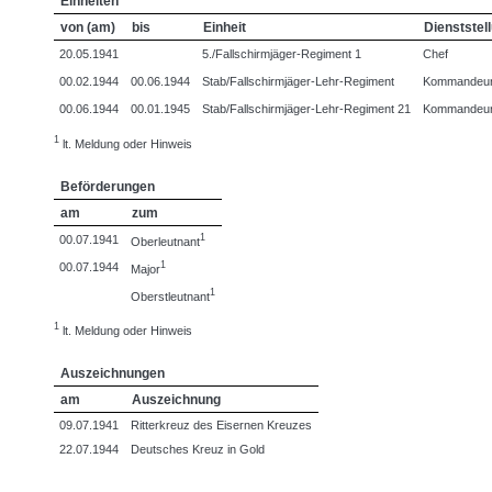
Einheiten
von (am)
bis
Einheit
Dienststel
20.05.1941
5./Fallschirmjäger-Regiment 1
Chef
00.02.1944
00.06.1944
Stab/Fallschirmjäger-Lehr-Regiment
Kommandeu
00.06.1944
00.01.1945
Stab/Fallschirmjäger-Lehr-Regiment 21
Kommandeu
1
lt. Meldung oder Hinweis
Beförderungen
am
zum
1
00.07.1941
Oberleutnant
1
00.07.1944
Major
1
Oberstleutnant
1
lt. Meldung oder Hinweis
Auszeichnungen
am
Auszeichnung
09.07.1941
Ritterkreuz des Eisernen Kreuzes
22.07.1944
Deutsches Kreuz in Gold