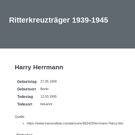
Ritterkreuzträger 1939-1945
Harry Herrmann
Geburtstag
27.05.1909
Geburtsort
Berlin
Todestag
12.03.1995
Todesort
bekannt
Quelle:
https://www.tracesofwar.com/persons/66242/Herrmann-Harry.htm