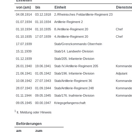
Einheiten
von (am)
bis
Einheit
Dienstste
04.08.1914
03.12.1918
2./Rheinisches Feldartillerie-Regiment 23
01.07.1934
01.10.1934
Artillerie-Regiment 2
01.10.1934
01.10.1935
8./Artillerie-Regiment 20
Chef
01.10.1935
17.07.1939
4./Artillerie-Regiment 20
Chef
17.07.1939
Stab/Grenzkommando Oberrhein
15.11.1939
Stab/14. Landwehr-Division
01.12.1939
Stab/205. Infanterie-Division
26.01.1940
19.06.1941
Stab IV./Artillerie-Regiment 205
Kommande
21.06.1941
01.05.1942
Stab/196. Infanterie-Division
Adjutant
10.08.1942
27.07.1943
Stab/Artillerie-Regiment 36
Kommande
28.07.1943
01.09.1944
Stab/Artillerie-Regiment 248
Kommande
01.11.1944
09.05.1945
Stab/176. Inafnterie-Division
Kommande
09.05.1945
00.00.1947
Kriegsgefangenschaft
1
lt. Meldung oder Hinweis
Beförderungen
am
zum