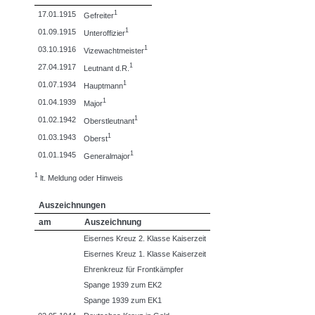
1
17.01.1915
Gefreiter
1
01.09.1915
Unteroffizier
1
03.10.1916
Vizewachtmeister
1
27.04.1917
Leutnant d.R.
1
01.07.1934
Hauptmann
1
01.04.1939
Major
1
01.02.1942
Oberstleutnant
1
01.03.1943
Oberst
1
01.01.1945
Generalmajor
1
lt. Meldung oder Hinweis
Auszeichnungen
am
Auszeichnung
Eisernes Kreuz 2. Klasse Kaiserzeit
Eisernes Kreuz 1. Klasse Kaiserzeit
Ehrenkreuz für Frontkämpfer
Spange 1939 zum EK2
Spange 1939 zum EK1