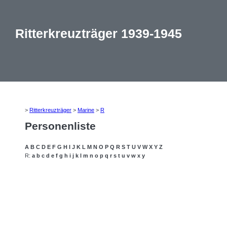
Ritterkreuzträger 1939-1945
>
Ritterkreuzträger
>
Marine
>
R
Personenliste
A
B
C
D
E
F
G
H
I
J
K
L
M
N
O
P
Q
R
S
T
U
V
W
X
Y
Z
R:
a
b
c
d
e
f
g
h
i
j
k
l
m
n
o
p
q
r
s
t
u
v
w
x
y