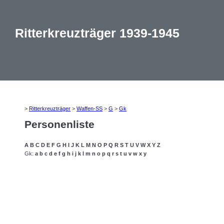
Ritterkreuzträger 1939-1945
>
Ritterkreuzträger
>
Waffen-SS
>
G
>
Gk
Personenliste
A
B
C
D
E
F
G
H
I
J
K
L
M
N
O
P
Q
R
S
T
U
V
W
X
Y
Z
Gk:
a
b
c
d
e
f
g
h
i
j
k
l
m
n
o
p
q
r
s
t
u
v
w
x
y